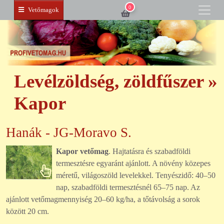
0
Vetőmagok
Levélzöldség, zöldfűszer »
Kapor
Hanák - JG-Moravo S.
Kapor vetőmag
. Hajtatásra és szabadföldi
termesztésre egyaránt ajánlott. A növény közepes
méretű, világoszöld levelekkel. Tenyészidő: 40–50
nap, szabadföldi termesztésnél 65–75 nap. Az
ajánlott vetőmagmennyiség 20–60 kg/ha, a tőtávolság a sorok
között 20 cm.