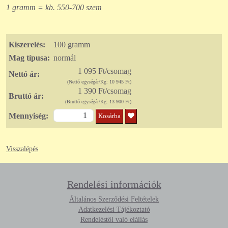
1 gramm = kb. 550-700 szem
Kiszerelés:
100 gramm
Mag típusa:
normál
1 095 Ft/csomag
Nettó ár:
(Nettó egységár/Kg: 10 945 Ft)
1 390 Ft/csomag
Bruttó ár:
(Bruttó egységár/Kg: 13 900 Ft)
Mennyiség:
Kosárba
Visszalépés
Rendelési információk
Általános Szerződési Feltételek
Adatkezelési Tájékoztató
Rendeléstől való elállás