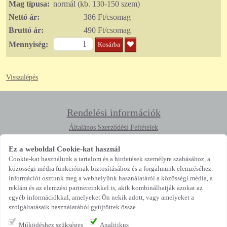
Mag típusa:
normál (kb. 130-150 szem)
Nettó ár:
386 Ft/csomag
Bruttó ár:
490 Ft/csomag
Mennyiség:
Kosárba
Visszalépés
Rendelési információk
Általános Szerződési Feltételek
Adatkezelési Tájékoztató
Rendeléstől való elállás
Ez a weboldal Cookie-kat használ
Cookie-kat használunk a tartalom és a hirdetések személyre szabásához, a
Elérhetőség
közösségi média funkcióinak biztosításához és a forgalmunk elemzéséhez.
Információt osztunk meg a webhelyünk használatáról a közösségi média, a
4400 Nyíregyháza, Búza tér 15.
reklám és az elemzési partnereinkkel is, akik kombinálhatják azokat az
vetomag@profivetomag.hu
egyéb információkkal, amelyeket Ön nekik adott, vagy amelyeket a
Ügyfélszolgálat
szolgáltatásaik használatából gyűjtöttek össze.
Kövessen minket
Működéshez szükséges
Analitikus