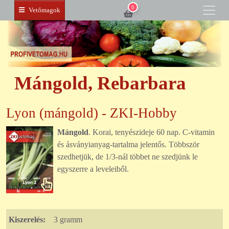
0
Vetőmagok
Mángold, Rebarbara
Lyon (mángold) - ZKI-Hobby
Mángold
. Korai, tenyészideje 60 nap. C-vitamin
és ásványianyag-tartalma jelentős. Többször
szedhetjük, de 1/3-nál többet ne szedjünk le
egyszerre a leveleiből.
Kiszerelés:
3 gramm