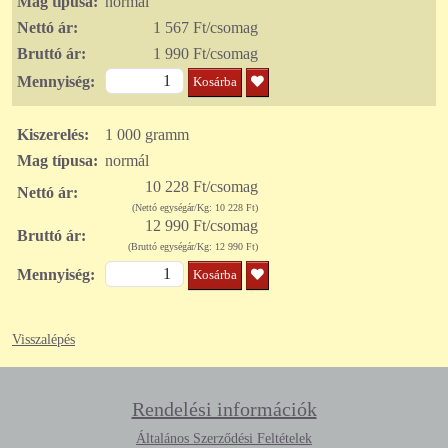
Mag típusa:
normál
Nettó ár:
1 567 Ft/csomag
Bruttó ár:
1 990 Ft/csomag
Mennyiség:
Kosárba
Kiszerelés:
1 000 gramm
Mag típusa:
normál
10 228 Ft/csomag
Nettó ár:
(Nettó egységár/Kg: 10 228 Ft)
12 990 Ft/csomag
Bruttó ár:
(Bruttó egységár/Kg: 12 990 Ft)
Mennyiség:
Kosárba
Visszalépés
Rendelési információk
Általános Szerződési Feltételek