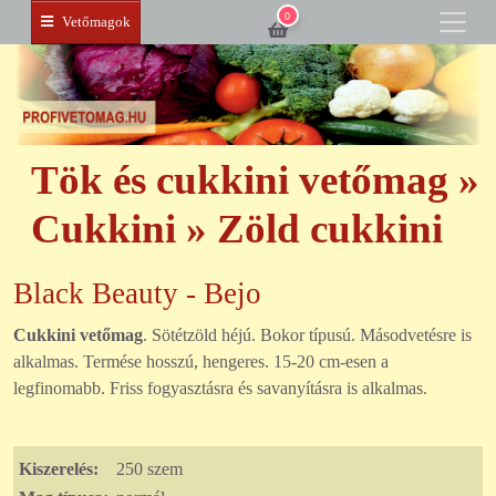
0
Vetőmagok
Tök és cukkini vetőmag »
Cukkini » Zöld cukkini
Black Beauty - Bejo
Cukkini vetőmag
. Sötétzöld héjú. Bokor típusú. Másodvetésre is
alkalmas. Termése hosszú, hengeres. 15-20 cm-esen a
legfinomabb. Friss fogyasztásra és savanyításra is alkalmas.
Kiszerelés:
250 szem