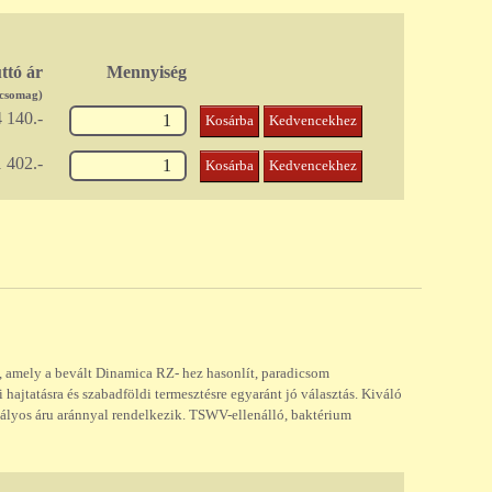
ttó ár
Mennyiség
/csomag)
 140.-
Kosárba
Kedvencekhez
 402.-
Kosárba
Kedvencekhez
, amely a bevált Dinamica RZ- hez hasonlít, paradicsom
 hajtatásra és szabadföldi termesztésre egyaránt jó választás. Kiváló
lyos áru aránnyal rendelkezik. TSWV-ellenálló, baktérium