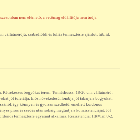
 szezonban nem elérhető, a vetőmag előállítója nem tudja
 vállátmérőjű, szabadföldi és fóliás termesztésre ajánlott hibrid.
ű. Kétrekeszes bogyókat terem. Terméshossz: 18-20 cm, vállátmérő:
okat jól tolerálja. Erős növekedésű, lombja jól takarja a bogyókat.
szárról, így könnyen és gyorsan szedhető, emellett kordonos
nyes piros és szedés után sokáig megtartja a konzisztenciáját. Jól
ordonos termesztésre egyaránt alkalmas. Rezisztencia: HR=Tm:0-2,