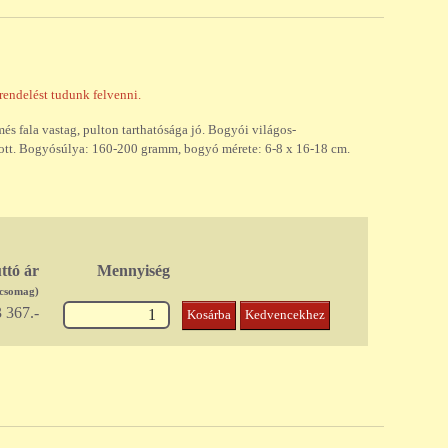
őrendelést tudunk felvenni.
més fala vastag, pulton tarthatósága jó. Bogyói világos-
ánlott. Bogyósúlya: 160-200 gramm, bogyó mérete: 6-8 x 16-18 cm.
ttó ár
Mennyiség
/csomag)
 367.-
Kosárba
Kedvencekhez