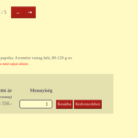
Következő
Utolsó
/ 5
→
⇥
oldal
oldal
ú paprika. A termése vastag falú, 80-120 g-os.
 belül tudjuk vállalni.
ttó ár
Mennyiség
/csomag)
 550.-
Kosárba
Kedvencekhez