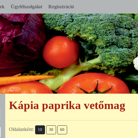
ek
Ügyfélszolgálat
Regisztráció
Kápia paprika vetőmag
Oldalanként:
10
30
60