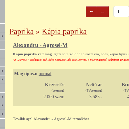
Első
Előző
⇤
←
oldal
oldal
Paprika
»
Kápia paprika
Alexandru - Agrosel-M
Kápia paprika vetőmag
. Igazi sötétzöldből pirosra érő, édes, kápai típus
Az „Agrosel” vetőmagok szállítása hosszabb időt vesz igénybe, a megrendeléstől számított 10 napon
Mag típusa:
normál
Kiszerelés
Nettó ár
Bru
(csomag)
(Ft/csomag)
(Ft
2 000 szem
3 583.-
4
Tovább a(z) Alexandru - Agrosel-M termékhez...