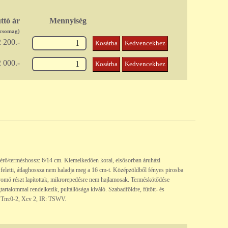
ttó ár
Mennyiség
/csomag)
 200.-
Kosárba
Kedvencekhez
 000.-
Kosárba
Kedvencekhez
mérő/terméshossz: 6/14 cm. Kiemelkedően korai, elsősorban áruházi
m feletti, átlaghossza nem haladja meg a 16 cm-t. Középzöldből fényes pirosba
nyomó részt lapítottak, mikrorepedésre nem hajlamosak. Terméskötődése
artalommal rendelkezik, pultállósága kiváló. Szabadföldre, fűtött- és
 HR: Tm:0-2, Xcv 2, IR: TSWV.