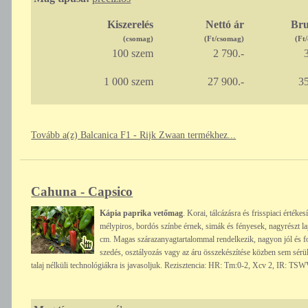
Kiszerelés
Nettó ár
Bru
(csomag)
(Ft/csomag)
(Ft
100 szem
2 790.-
3
1 000 szem
27 900.-
35
Tovább a(z) Balcanica F1 - Rijk Zwaan termékhez...
Cahuna - Capsico
Kápia paprika vetőmag
. Korai, tálcázásra és frisspiaci érték
mélypiros, bordós színbe érnek, simák és fényesek, nagyrészt l
cm. Magas szárazanyagtartalommal rendelkezik, nagyon jól és 
szedés, osztályozás vagy az áru összekészítése közben sem sérül.
talaj nélküli technológiákra is javasoljuk. Rezisztencia: HR: Tm:0-2, Xcv 2, IR: TS