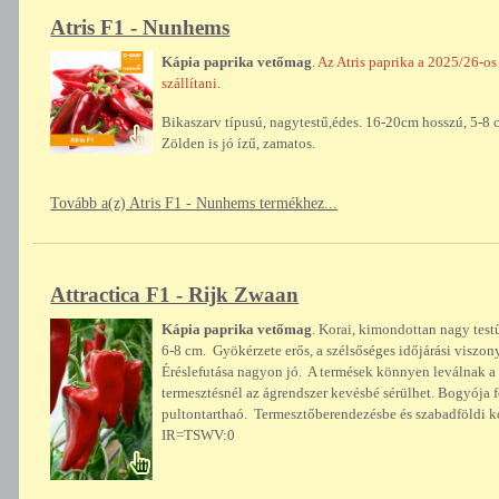
Atris F1 - Nunhems
Kápia paprika vetőmag
.
Az Atris paprika a 2025/26-os
szállítani.
Bikaszarv típusú, nagytestű,édes. 16-20cm hosszú, 5-8 cm
Zölden is jó ízű, zamatos.
Tovább a(z) Atris F1 - Nunhems termékhez...
Attractica F1 - Rijk Zwaan
Kápia paprika vetőmag
. Korai, kimondottan nagy test
6-8 cm. Gyökérzete erős, a szélsőséges időjárási viszony
Éréslefutása nagyon jó. A termések könnyen leválnak a 
termesztésnél az ágrendszer kevésbé sérülhet. Bogyója fé
pultontarthaó. Termesztőberendezésbe és szabadföldi k
IR=TSWV:0