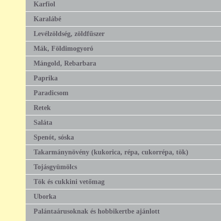
Karfiol
Karalábé
Levélzöldség, zöldfűszer
Mák, Földimogyoró
Mángold, Rebarbara
Paprika
Paradicsom
Retek
Saláta
Spenót, sóska
Takarmánynövény (kukorica, répa, cukorrépa, tök)
Tojásgyümölcs
Tök és cukkini vetőmag
Uborka
Palántaárusoknak és hobbikertbe ajánlott