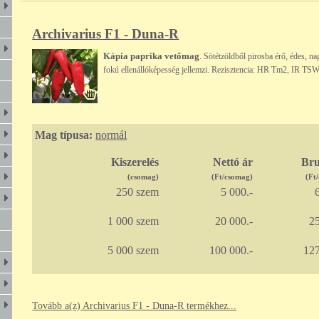
Archivarius F1 - Duna-R
Kápia paprika vetőmag
.
Sötétzöldből pirosba érő, édes, n
fokú ellenállóképesség jellemzi. Rezisztencia: HR Tm2, IR TS
Mag típusa:
normál
Kiszerelés
Nettó ár
Bru
(csomag)
(Ft/csomag)
(Ft
250 szem
5 000.-
6
1 000 szem
20 000.-
25
5 000 szem
100 000.-
127
Tovább a(z) Archivarius F1 - Duna-R termékhez...