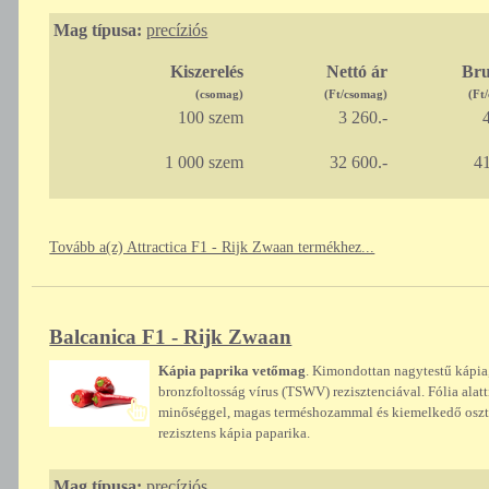
Mag típusa:
precíziós
Kiszerelés
Nettó ár
Bru
(csomag)
(Ft/csomag)
(Ft
100 szem
3 260.-
4
1 000 szem
32 600.-
41
Tovább a(z) Attractica F1 - Rijk Zwaan termékhez...
Balcanica F1 - Rijk Zwaan
Kápia paprika vetőmag
. Kimondottan nagytestű kápia
bronzfoltosság vírus (TSWV) rezisztenciával. Fólia alatti
minőséggel, magas terméshozammal és kiemelkedő osztá
rezisztens kápia paparika.
Mag típusa:
precíziós