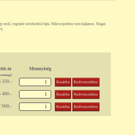
agy testű, vegetatív növekedésű fajta. Mikrorepedésre nem hajlamos. Magas
WV.
ttó ár
Mennyiség
/csomag)
 350.-
Kosárba
Kedvencekhez
 400.-
Kosárba
Kedvencekhez
 000.-
Kosárba
Kedvencekhez