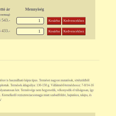
ttó ár
Mennyiség
/csomag)
 543.-
Kosárba
Kedvencekhez
 433.-
Kosárba
Kedvencekhez
esítésre is használható kápia típus. Termései nagyon mutatósak, sötétzöldből
apítottak. Termések átlagsúlya: 130-150 g. Vállátmérő/terméshossz: 7-8/14-16
folyamatosan köt. Termésvége nem hegyesedik, vékonyodik el túlságosan, így
 Kiemelkedő rezisztenciacsomagja miatt szabadföldre, hajtatásra, talajra, és
WV