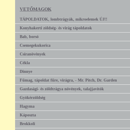
VETŐMAGOK
TÁPOLDATOK, lombtrágyák, mikroelemek ÚJ!!
Konyhakerti zöldség- és virág tápoldatok
Bab, borsó
Csemegekukorica
Csíranövények
Cékla
Dinnye
Fűmag, tápoldat fűre, virágra, - Mr. Pitch, Dr. Garden
Gazdasági- és zöldtrágya növények, talajjavítók
Gyökérzöldség
Hagyma
Káposzta
Brokkoli