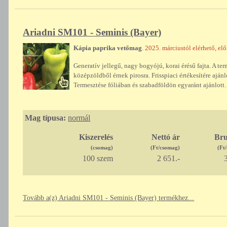
Ariadni SM101 - Seminis (Bayer)
Kápia paprika vetőmag
.
2025. márciustól elérhető, el
Generatív jellegű, nagy bogyójú, korai érésű fajta. A ter
középzöldből érnek pirosra. Frisspiaci értékesítére aj
Termesztése fóliában és szabadföldön egyaránt ajánlott.
Mag típusa:
normál
Kiszerelés
Nettó ár
Bru
(csomag)
(Ft/csomag)
(Ft
100 szem
2 651.-
3
Tovább a(z) Ariadni SM101 - Seminis (Bayer) termékhez...