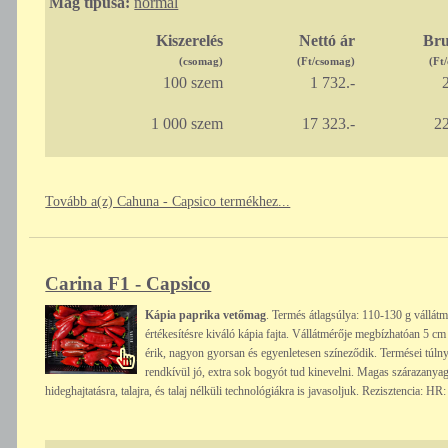
Mag típusa:
normál
Kiszerelés
Nettó ár
Bru
(csomag)
(Ft/csomag)
(Ft
100 szem
1 732.-
2
1 000 szem
17 323.-
22
Tovább a(z) Cahuna - Capsico termékhez...
Carina F1 - Capsico
Kápia paprika vetőmag
. Termés átlagsúlya: 110-130 g vállát
értékesítésre kiváló kápia fajta. Vállátmérője megbízhatóan 5 c
érik, nagyon gyorsan és egyenletesen színeződik. Termései túl
rendkívül jó, extra sok bogyót tud kinevelni. Magas szárazanyagt
hideghajtatásra, talajra, és talaj nélküli technológiákra is javasoljuk. Rezisztencia: